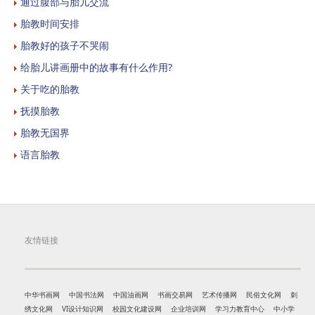
通过腹部与胎儿交流
胎教时间安排
胎教好的孩子不哭闹
给胎儿讲画册中的故事有什么作用?
关于吃的胎教
抚摸胎教
胎教无国界
语言胎教
友情链接
中华书画网
中国书法网
中国油画网
书画交易网
艺术传播网
民俗文化网
刺
绣文化网
VI设计知识网
校园文化建设网
企业培训网
学习力教育中心
中小学