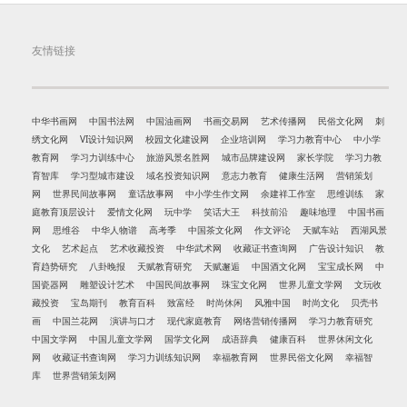
友情链接
中华书画网
中国书法网
中国油画网
书画交易网
艺术传播网
民俗文化网
刺
绣文化网
VI设计知识网
校园文化建设网
企业培训网
学习力教育中心
中小学
教育网
学习力训练中心
旅游风景名胜网
城市品牌建设网
家长学院
学习力教
育智库
学习型城市建设
域名投资知识网
意志力教育
健康生活网
营销策划
网
世界民间故事网
童话故事网
中小学生作文网
余建祥工作室
思维训练
家
庭教育顶层设计
爱情文化网
玩中学
笑话大王
科技前沿
趣味地理
中国书画
网
思维谷
中华人物谱
高考季
中国茶文化网
作文评论
天赋车站
西湖风景
文化
艺术起点
艺术收藏投资
中华武术网
收藏证书查询网
广告设计知识
教
育趋势研究
八卦晚报
天赋教育研究
天赋邂逅
中国酒文化网
宝宝成长网
中
国瓷器网
雕塑设计艺术
中国民间故事网
珠宝文化网
世界儿童文学网
文玩收
藏投资
宝岛期刊
教育百科
致富经
时尚休闲
风雅中国
时尚文化
贝壳书
画
中国兰花网
演讲与口才
现代家庭教育
网络营销传播网
学习力教育研究
中国文学网
中国儿童文学网
国学文化网
成语辞典
健康百科
世界休闲文化
网
收藏证书查询网
学习力训练知识网
幸福教育网
世界民俗文化网
幸福智
库
世界营销策划网