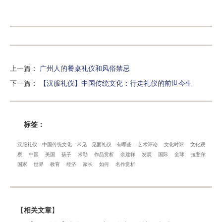
上一篇
：
广州人的餐桌礼仪和风俗禁忌
下一篇
：
【汉服礼仪】中国传统文化：行走礼仪的前世今生
标签：
汉服礼仪
中国传统文化
常见
见面礼仪
有哪些
艺术评论
文化时评
文化观
察
中国
美国
孩子
米勒
作品赏析
余建祥
发展
国际
全球
拉斐尔
国家
世界
教育
经济
家长
如何
名作赏析
【
相关文章
】