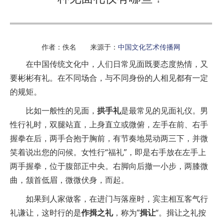
作者：佚名 来源于：
中国文化艺术传播网
在中国传统文化中，人们日常见面既要态度热情，又
要彬彬有礼。在不同场合，与不同身份的人相见都有一定
的规矩。
比如一般性的见面，
拱手礼
是最常见的见面礼仪。男
性行礼时，双腿站直，上身直立或微俯，左手在前、右手
握拳在后，两手合抱于胸前，有节奏地晃动两三下，并微
笑着说出您的问候。女性行“福礼”，即是右手放在左手上
两手握拳，位于腹部正中央。右脚向后撤一小步，两膝微
曲，颔首低眉，微微伏身，而起。
如果到人家做客，在进门与落座时，宾主相互客气行
礼谦让，这时行的是
作揖之礼
，称为”
揖让
“。揖让之礼按