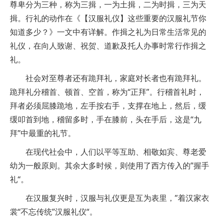
尊卑分为三种，称为三揖，一为土揖，二为时揖，三为天
揖。行礼的动作在《【汉服礼仪】这些重要的汉服礼节你
知道多少？》一文中有详解。作揖之礼为日常生活常见的
礼仪，在向人致谢、祝贺、道歉及托人办事时常行作揖之
礼。
社会对至尊者还有跪拜礼，家庭对长者也有跪拜礼。
跪拜礼分稽首、顿首、空首，称为“正拜”。行稽首礼时，
拜者必须屈膝跪地，左手按右手，支撑在地上，然后，缓
缓叩首到地，稽留多时，手在膝前，头在手后，这是“九
拜”中最重的礼节。
在现代社会中，人们以平等互助、相敬如宾、尊老爱
幼为一般原则。其余大多时候，则使用了西方传入的”握手
礼“。
在汉服复兴时，汉服与礼仪更是互为表里，”着汉家衣
裳“不忘传统”汉服礼仪“。