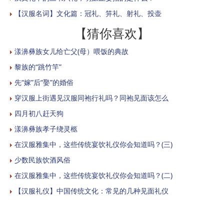
【汉服名词】文化篇：冠礼、笄礼、射礼、投壶
【猜你喜欢】
漾濞彝族女儿给亡父(母）喂饭的典故
黎族的“跳竹竿”
先“嫁”后“娶”的婚俗
穿汉服上街遇见汉服同袍行礼吗？同袍见面该怎么
四月初八赶天狗
漾濞彝族孝子绕灵柩
在汉服雅集中，这些传统宴饮礼仪你会知道吗？(三)
少数民族饮酒风俗
在汉服雅集中，这些传统宴饮礼仪你会知道吗？(二)
【汉服礼仪】中国传统文化：常见的几种见面礼仪