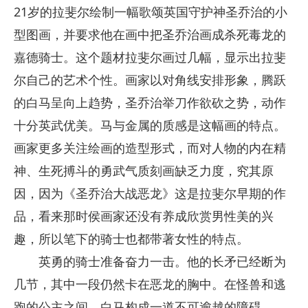
21岁的拉斐尔绘制一幅歌颂英国守护神圣乔治的小
型图画，并要求他在画中把圣乔治画成杀死毒龙的
嘉德骑士。这个题材拉斐尔画过几幅，显示出拉斐
尔自己的艺术个性。画家以对角线安排形象，腾跃
的白马呈向上趋势，圣乔治举刀作欲砍之势，动作
十分英武优美。马与金属的质感是这幅画的特点。
画家更多关注绘画的造型形式，而对人物的内在精
神、生死搏斗的勇武气质刻画缺乏力度，究其原
因，因为《圣乔治大战恶龙》这是拉斐尔早期的作
品，看来那时侯画家还没有养成欣赏男性美的兴
趣，所以笔下的骑士也都带著女性的特点。
英勇的骑士准备奋力一击。他的长矛已经断为
几节，其中一段仍然卡在恶龙的胸中。在怪兽和逃
跑的公主之间，白马构成一道不可逾越的障碍。