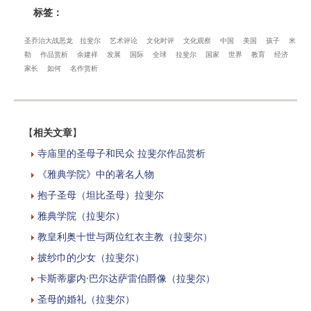
标签：
圣乔治大战恶龙
拉斐尔
艺术评论
文化时评
文化观察
中国
美国
孩子
米
勒
作品赏析
余建祥
发展
国际
全球
拉斐尔
国家
世界
教育
经济
家长
如何
名作赏析
【
相关文章
】
寺庙里的圣母子和民众 拉斐尔作品赏析
《雅典学院》中的著名人物
抱子圣母（坦比圣母）拉斐尔
雅典学院（拉斐尔）
教皇利奥十世与两位红衣主教（拉斐尔）
披纱巾的少女（拉斐尔）
卡斯蒂廖内·巴尔达萨雷伯爵像（拉斐尔）
圣母的婚礼（拉斐尔）