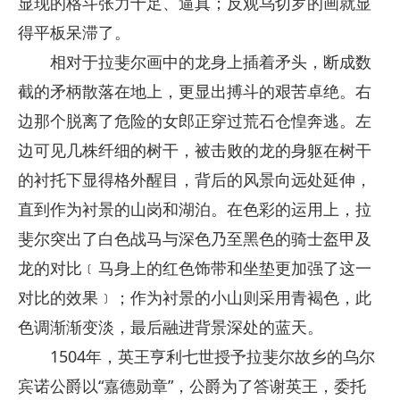
显现的格斗张力十足、逼真；反观乌切罗的画就显
得平板呆滞了。
相对于拉斐尔画中的龙身上插着矛头，断成数
截的矛柄散落在地上，更显出搏斗的艰苦卓绝。右
边那个脱离了危险的女郎正穿过荒石仓惶奔逃。左
边可见几株纤细的树干，被击败的龙的身躯在树干
的衬托下显得格外醒目，背后的风景向远处延伸，
直到作为衬景的山岗和湖泊。在色彩的运用上，拉
斐尔突出了白色战马与深色乃至黑色的骑士盔甲及
龙的对比﹝马身上的红色饰带和坐垫更加强了这一
对比的效果﹞；作为衬景的小山则采用青褐色，此
色调渐渐变淡，最后融进背景深处的蓝天。
1504年，英王亨利七世授予拉斐尔故乡的乌尔
宾诺公爵以“嘉德勋章”，公爵为了答谢英王，委托