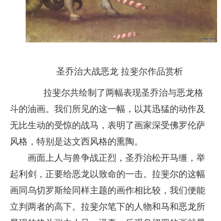
圣乔治大战恶龙 拉斐尔作品赏析
拉斐尔共绘制了两幅表现圣乔治与恶龙格
斗的油画。我们所见的这一幅，以其迅猛的动作及
无比生动的受惊的战马，表明了画家深受佛罗伦萨
风格，特别是达文西风格的熏陶。
画面上人与兽争战正烈，圣乔治松开马缰，举
起利剑，正要给恶龙以致命的一击。拉斐尔的这幅
画同乌切罗斯绘同样主题的画作相比较，我们便能
立判两者的高下。拉斐尔笔下的人物和马和恶龙所