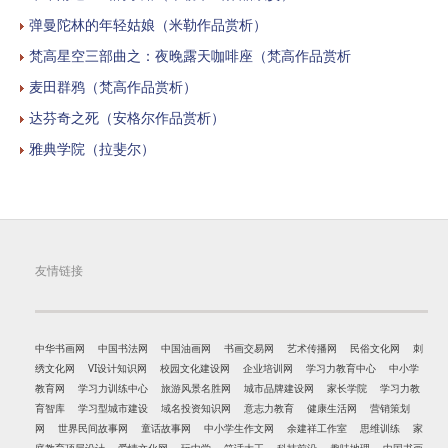
弹曼陀林的年轻姑娘（米勒作品赏析）
梵高星空三部曲之：夜晚露天咖啡座（梵高作品赏析
麦田群鸦（梵高作品赏析）
达芬奇之死（安格尔作品赏析）
雅典学院（拉斐尔）
友情链接
中华书画网
中国书法网
中国油画网
书画交易网
艺术传播网
民俗文化网
刺
绣文化网
VI设计知识网
校园文化建设网
企业培训网
学习力教育中心
中小学
教育网
学习力训练中心
旅游风景名胜网
城市品牌建设网
家长学院
学习力教
育智库
学习型城市建设
域名投资知识网
意志力教育
健康生活网
营销策划
网
世界民间故事网
童话故事网
中小学生作文网
余建祥工作室
思维训练
家
庭教育顶层设计
爱情文化网
玩中学
笑话大王
科技前沿
趣味地理
中国书画